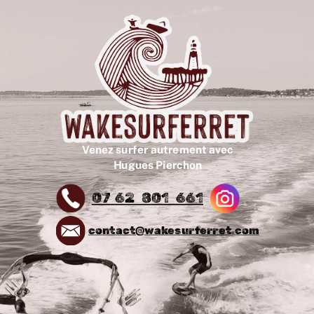
Venez surfer autrement avec
Hugues Pierchon
07
62
801
661
contact@wakesurferret.com